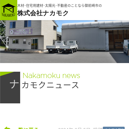
木材･住宅用建材･太陽光･不動産のことなら御前崎市の
株式会社ナカモク
Nakamoku news
ナ
カモクニュース