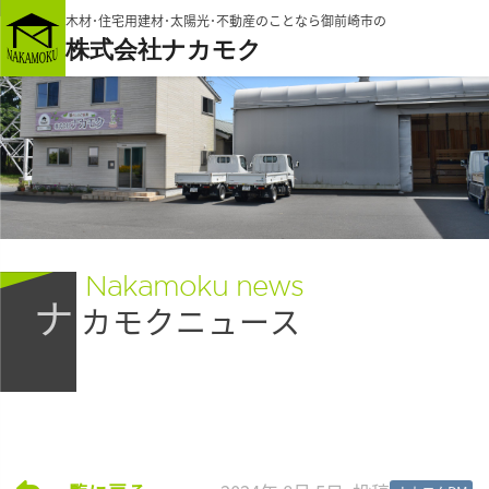
木材･住宅用建材･太陽光･不動産のことなら御前崎市の
株式会社ナカモク
Nakamoku news
ナ
カモクニュース