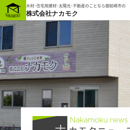
木材･住宅用建材･太陽光･不動産のことなら御前崎市の
株式会社ナカモク
Nakamoku news
ナ