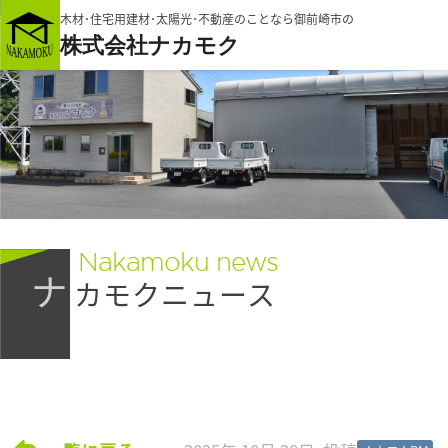
木材･住宅用建材･太陽光･不動産のことなら御前崎市の
株式会社ナカモク
Nakamoku news
ナ
カモクニュース