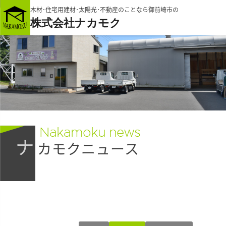
木材･住宅用建材･太陽光･不動産のことなら御前崎市の
株式会社ナカモク
Nakamoku news
ナ
カモクニュース